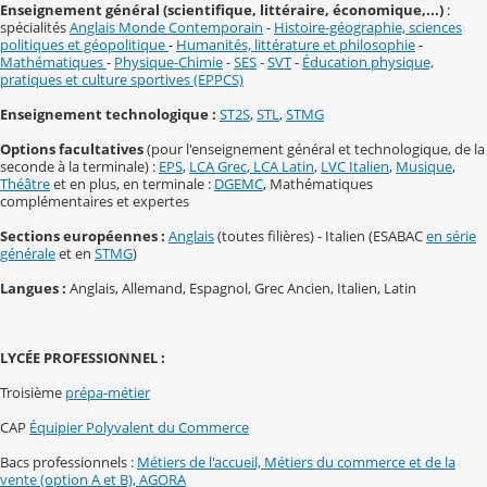
Enseignement général (scientifique, littéraire, économique,...)
:
spécialités
Anglais Monde Contemporain
-
Histoire-géographie, sciences
politiques et géopolitique
-
Humanités, littérature et philosophie
-
Mathématiques
-
Physique-Chimie
-
SES
-
SVT
-
Éducation physique,
pratiques et culture sportives (EPPCS)
Enseignement technologique :
ST2S
,
STL
,
STMG
Options facultatives
(pour l'enseignement général et technologique, de la
seconde à la terminale) :
EPS
,
LCA Grec
,
LCA Latin
,
LVC Italien
,
Musique
,
Théâtre
et en plus, en terminale :
DGEMC
, Mathématiques
complémentaires et expertes
Sections européennes :
Anglais
(toutes filières) - Italien (ESABAC
en série
générale
et en
STMG
)
Langues :
Anglais, Allemand, Espagnol, Grec Ancien, Italien, Latin
LYCÉE PROFESSIONNEL :
Troisième
prépa-métier
CAP
Équipier Polyvalent du Commerce
Bacs professionnels :
Métiers de l'accueil, Métiers du commerce et de la
vente (option A et B), AGORA