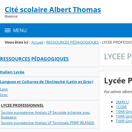
Panneau de gestion des cookies
Cité scolaire Albert Thomas
Menu de la rubrique
Contenu
Roanne
MENU
Vous êtes ici :
Accueil
›
RESSOURCES PÉDAGOGIQUES
›
LYCEE PROFESS
LYCEE 
RESSOURCES PÉDAGOGIQUES
Italien Lycée
Lycée P
Langues et Cultures de l'Antiquité (Latin et Grec)
Latin
Par admin albert
Grec
2MRCU
LYCEE PROFESSIONNEL
1COM
1VAR Gro
Section européenne Anglais LP Seconde échange avec
1VAR Gro
Budapest
TVAR Gro
Section européenne Anglais LP Terminale PFMP IRLANDE