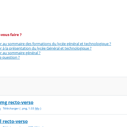
vous faire ?
r au sommaire des formations du lycée général et technologique ?
 à la présentation du lycée Général et technologique ?
r au sommaire général ?
e question ?
tmg recto-verso
Télécharger
( .
png
,
1.03
Mo
)
tl recto-verso