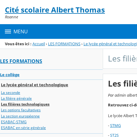
Panneau de gestion des cookies
Cité scolaire Albert Thomas
Menu de la rubrique
Contenu
Roanne
MENU
Vous êtes ici :
Accueil
›
LES FORMATIONS
›
Le lycée général et technolog
Les fil
LES FORMATIONS
Le collège
Les fil
Le lycée général et technologique
La seconde
Par admin albert-
La filière générale
Les filières technologiques
Retrouvez ci-d
Les options facultatives
Le lycée Albert 
La section européenne
ESABAC-STMG
-
STMG
ESABAC en série générale
-
ST2S