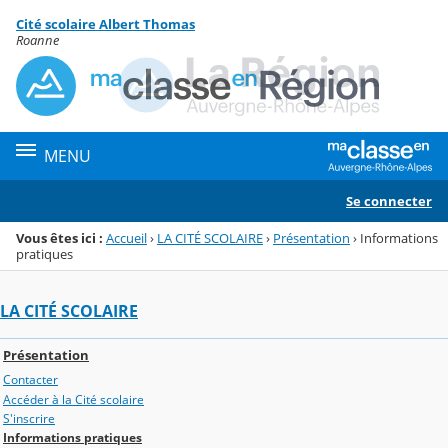
Panneau de gestion des cookies
Cité scolaire Albert Thomas
Menu de la rubrique
Contenu
Roanne
MENU
Se connecter
Vous êtes ici :
Accueil
›
LA CITÉ SCOLAIRE
›
Présentation
›
Informations
pratiques
LA CITÉ SCOLAIRE
Présentation
Contacter
Accéder à la Cité scolaire
S'inscrire
Informations pratiques