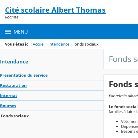
Panneau de gestion des cookies
Cité scolaire Albert Thomas
Menu de la rubrique
Contenu
Roanne
MENU
Vous êtes ici :
Accueil
›
Intendance
›
Fonds sociaux
Fonds s
Intendance
Présentation du service
Fonds 
Restauration
Internat
Par admin albert
Bourses
Le fonds social
familles à faire
Fonds sociaux
Vêtement 
Dépenses 
Besoins é