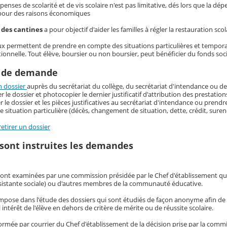
épenses de scolarité et de vis scolaire n'est pas limitative, dés lors que la dép
 pour des raisons économiques
l des cantines
a pour objectif d'aider les familles à régler la restauration scola
ux permettent de prendre en compte des situations particulières et temporair
nnelle. Tout élève, boursier ou non boursier, peut bénéficier du fonds soci
 de demande
n dossier
auprès du secrétariat du collège, du secrétariat d'intendance ou de l
 le dossier et photocopier le dernier justificatif d'attribution des prestatio
 le dossier et les pièces justificatives au secrétariat d'intendance ou prendre
e situation particulière (décès, changement de situation, dette, crédit, sure
retirer un dossier
ont instruites les demandes
nt examinées par une commission présidée par le Chef d'établissement qui
ssistante sociale) ou d'autres membres de la communauté éducative.
impose dans l'étude des dossiers qui sont étudiés de façon anonyme afin de pr
 intérêt de l'élève en dehors de critère de mérite ou de réussite scolaire.
nformée par courrier du Chef d'établissement de la décision prise par la comm