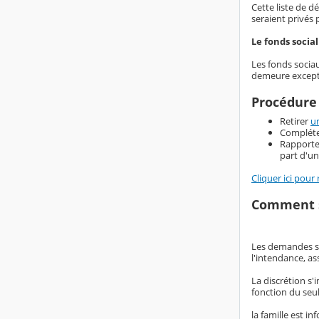
Cette liste de d
seraient privés
Le fonds socia
Les fonds socia
demeure exceptio
Procédure
Retirer
u
Compléter
Rapporter
part d'un
Cliquer ici pour 
Comment s
Les demandes so
l'intendance, a
La discrétion s'
fonction du seul
la famille est i