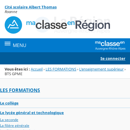
Panneau de gestion des cookies
Cité scolaire Albert Thomas
Menu de la rubrique
Contenu
Roanne
MENU
Se connecter
Vous êtes ici :
Accueil
›
LES FORMATIONS
›
L'enseignement supérieur
›
BTS GPME
LES FORMATIONS
Le collège
Le lycée général et technologique
La seconde
La filière générale