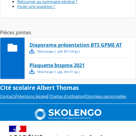
Retourner au sommaire général ?
Poser une question ?
Pièces jointes
Diaporama présentation BTS GPME AT
Télécharger
( .
pdf
,
807.58
ko
)
Plaquette btspme 2021
Télécharger
( .
jpg
,
260.01
ko
)
Cité scolaire Albert Thomas
Contacts
Mentions légales
Chartes d'utilisation
Données personnelles