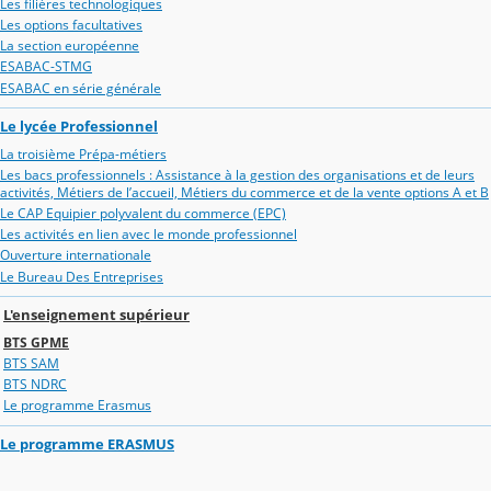
Les filières technologiques
Les options facultatives
La section européenne
ESABAC-STMG
ESABAC en série générale
Le lycée Professionnel
La troisième Prépa-métiers
Les bacs professionnels : Assistance à la gestion des organisations et de leurs
activités, Métiers de l’accueil, Métiers du commerce et de la vente options A et B
Le CAP Equipier polyvalent du commerce (EPC)
Les activités en lien avec le monde professionnel
Ouverture internationale
Le Bureau Des Entreprises
L'enseignement supérieur
BTS GPME
BTS SAM
BTS NDRC
Le programme Erasmus
Le programme ERASMUS