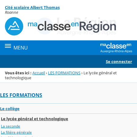
Panneau de gestion des cookies
Cité scolaire Albert Thomas
Menu de la rubrique
Contenu
Roanne
MENU
Se connecter
Vous êtes ici :
Accueil
›
LES FORMATIONS
›
Le lycée général et
technologique
LES FORMATIONS
Le collège
Le lycée général et technologique
La seconde
La filière générale