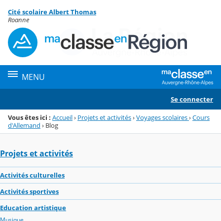
Panneau de gestion des cookies
Cité scolaire Albert Thomas
Menu de la rubrique
Contenu
Roanne
MENU
Se connecter
Vous êtes ici :
Accueil
›
Projets et activités
›
Voyages scolaires
›
Cours
d'Allemand
›
Blog
Projets et activités
Activités culturelles
Activités sportives
Education artistique
Musique