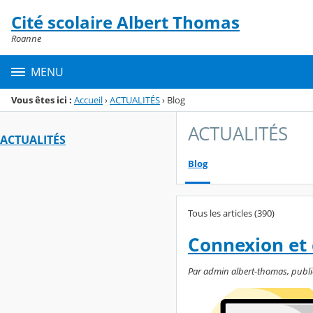
Panneau de gestion des cookies
Cité scolaire Albert Thomas
Menu de la rubrique
Contenu
Roanne
MENU
Vous êtes ici :
Accueil
›
ACTUALITÉS
›
Blog
ACTUALITÉS
ACTUALITÉS
Blog
Tous les articles (390)
Connexion et 
Par admin albert-thomas, publié 