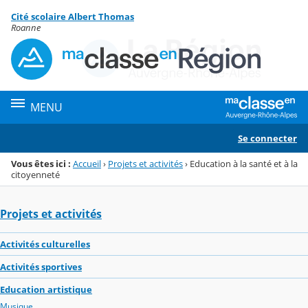
Panneau de gestion des cookies
Cité scolaire Albert Thomas
Menu de la rubrique
Contenu
Roanne
MENU
Se connecter
Vous êtes ici :
Accueil
›
Projets et activités
›
Education à la santé et à la
citoyenneté
Projets et activités
Activités culturelles
Activités sportives
Education artistique
Musique