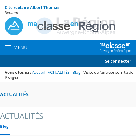
Panneau de gestion des cookies
Cité scolaire Albert Thomas
Menu de la rubrique
Contenu
Roanne
MENU
Se connecter
Vous êtes ici :
Accueil
›
ACTUALITÉS
›
Blog
›
Visite de l’entreprise Elite de
Riorges
ACTUALITÉS
ACTUALITÉS
Blog