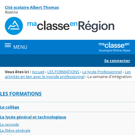
Panneau de gestion des cookies
Cité scolaire Albert Thomas
Menu de la rubrique
Contenu
Roanne
MENU
Se connecter
Vous êtes ici :
Accueil
›
LES FORMATIONS
›
Le lycée Professionnel
›
Les
activités en lien avec le monde professionnel
›
La semaine d'intégration
LES FORMATIONS
Le collège
Le lycée général et technologique
La seconde
La filière générale