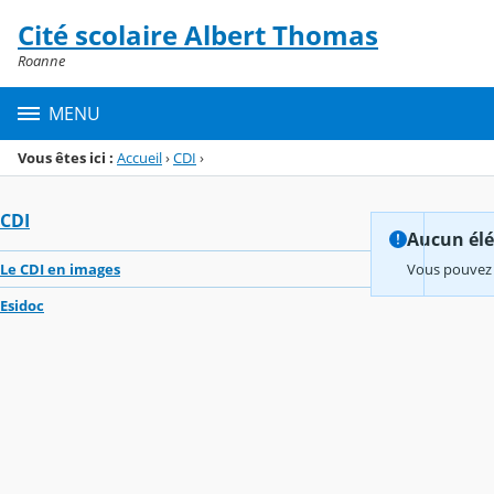
Panneau de gestion des cookies
Cité scolaire Albert Thomas
Menu de la rubrique
Contenu
Roanne
MENU
Vous êtes ici :
Accueil
›
CDI
›
CDI
Aucun élém
Le CDI en images
Vous pouvez 
Esidoc